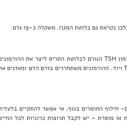
 נקראת גם בלוטת המגן). משקלה כ-15 גרם.
בלוטת יותרת המוח משחררת את ההורמון TSH הגורם לבלוטת התריס ליצר את ההורמוני
T3 ו-T4. ההורמון T3 נוצר משילוב T4 ויוד. ההורמונים משתחררים בזרם הדם ומאזנים א
- חילוף החומרים בגוף. אי אפשר להתקיים בלעדיה
 או מוסרת – יש לקבל תרופות כרוניות לכל החיים