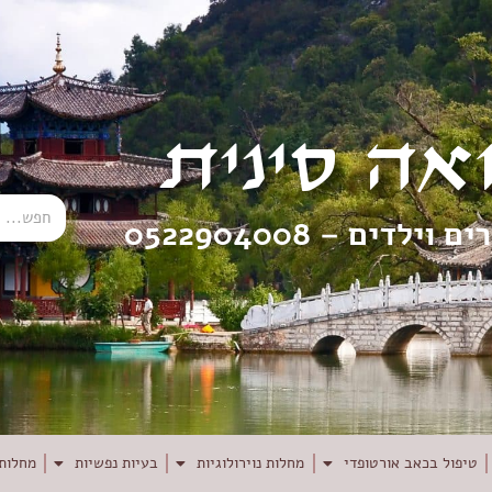
אה סינית
רים וילדים –
0522904008
טיפול בכאב אורטופדי
מחלות נוירולוגיות
בעיות נפשיות
מחלות 