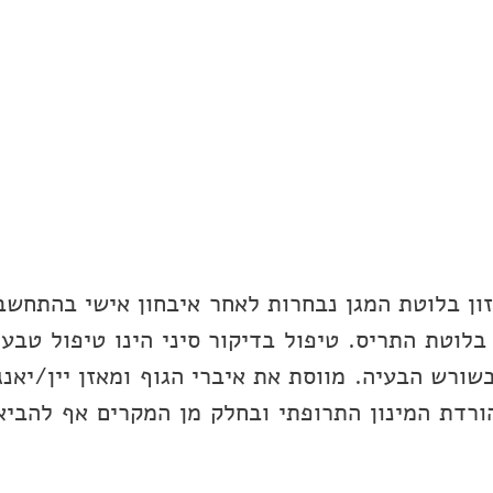
זון בלוטת המגן נבחרות לאחר איבחון אישי בהתחשב
לוטת התריס. טיפול בדיקור סיני הינו טיפול טבעי
רש הבעיה. מווסת את איברי הגוף ומאזן יין/יאנג
הורדת המינון התרופתי ובחלק מן המקרים אף להביא