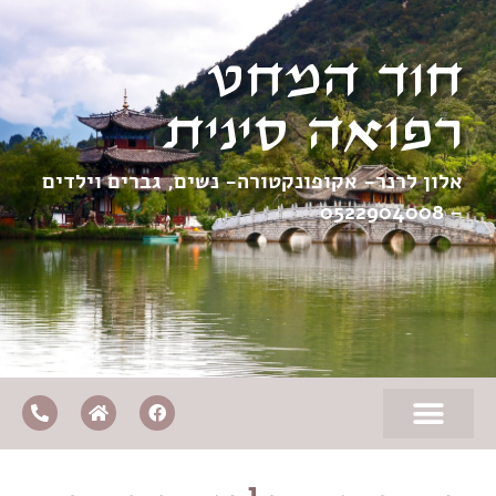
חוד המחט
רפואה סינית
אלון לרנר- אקופונקטורה- נשים, גברים וילדים
0522904008
–