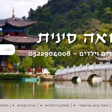
אה סינית
רים וילדים –
0522904008
טיפול בכאב אורטופדי
מחלות נוירולוגיות
בעיות נפשיות
מחלות 