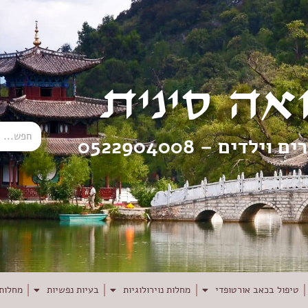
אה סינית
רים וילדים –
0522904008
טיפול בכאב אורטופדי
מחלות נוירולוגיות
בעיות נפשיות
מחלות 