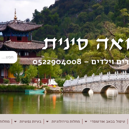
אה סינית
רים וילדים –
0522904008
טיפול בכאב אורטופדי
מחלות נוירולוגיות
בעיות נפשיות
מחלות 