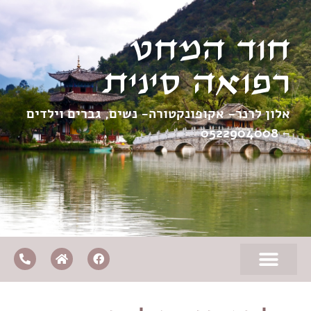
חוד המחט
רפואה סינית
אלון לרנר- אקופונקטורה- נשים, גברים וילדים
0522904008
–