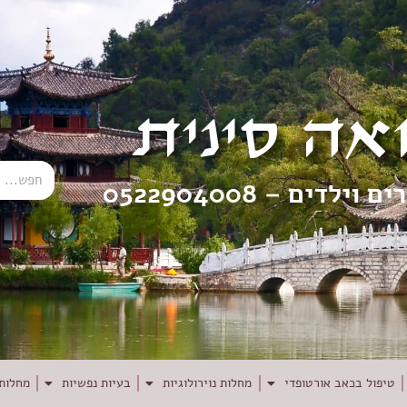
אה סינית
רים וילדים –
0522904008
טיפול בכאב אורטופדי
מחלות נוירולוגיות
בעיות נפשיות
מחלות 