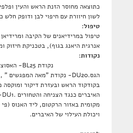
כתוצאה מחוסר הזנת הראש והעין ופלפי
לשון חיוורת עם חיפוי לבן ודופק חלש כ
טיפול:
אנרגית היאנג בגוף), בטכניקת חיזוק ו
נקו
נקודת L25
הגס.DU20- נקודת "מאה המפגשים
בקודקוד הראש ובעזרת דיקור ומוקסה מ
הא
ויכולת העילוי של האיברים.