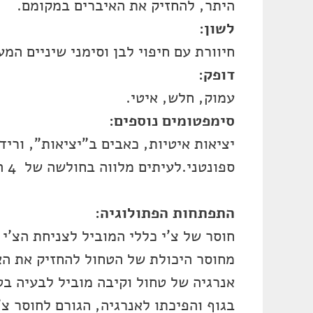
היתר, להחזיק את האיברים במקומם.
לשון:
חיוורת עם חיפוי לבן וסימני שיניים המ
דופק:
עמוק, חלש, איטי.
סימפטומים נוספים:
יציאות איטיות, כאבים ב"יציאות", וריד
ספונטני.לעיתים מלווה בחולשה של 4 הגפיים, סחרחורות ופלפיטציות ( דופק בלתי סדיר).
התפתחות הפתולוגיה:
, מטפלים
חוסר של צ'י כללי המוביל לצניחת הצ'י
מחוסר היכולת של הטחול להחזיק את הא
אנרגיה של טחול וקיבה מוביל לבעיה בט
בגוף והפיכתו לאנרגיה, הגורם לחוסר צ'