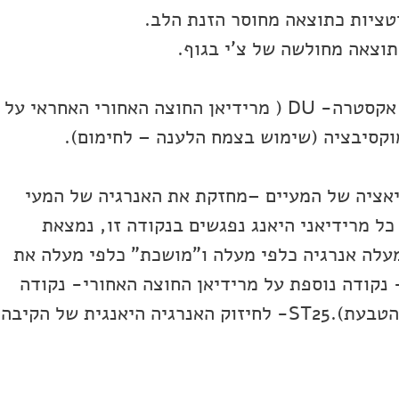
טציות כתוצאה מחוסר הזנת הלב.
תוצאה מחולשה של צ'י בגוף.
טיפול במרידיאנים של הקיבה ומרידיאן אקסטרה- DU ( מרידיאן החוצה האחורי האחראי על
מוקסיבציה (שימוש בצמח הלענה – לחימום).
דות:
B- האסוציאציה של המעיים –מחזקת את האנרגיה של המעי
 " , כל מרידיאני היאנג נפגשים בנקודה זו, נמצאת
עלה אנרגיה כלפי מעלה ו"מושכת" כלפי מעלה את
יברים כנגד הצניחה והטחורים .DU1- נקודה נוספת על מרידיאן החוצה האחורי- נקודה
מקומית באזור הרקטום, ליד האנוס (פי הטבעת).ST25- לחיזוק האנרגיה היאנגית של הקיבה