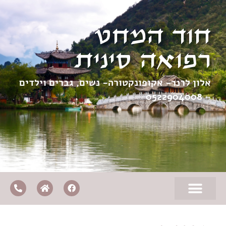
חוד המחט
רפואה סינית
אלון לרנר- אקופונקטורה- נשים, גברים וילדים
0522904008
–