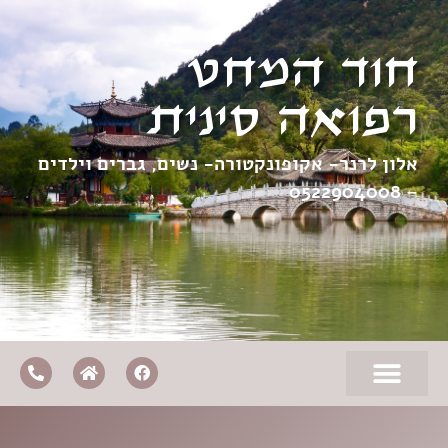
חוד המחט
רפואה סינית
אלון לרנר- אקופונקטורה- נשים, גברים וילדים
0522904008
–