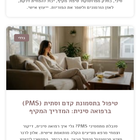
סיני, כחלק מפרוטוקול טיפול מקיף, יכול להפחית דלקת,
לאזן הורמונים ולשפר את הפוריות. ייעוץ אישי.
כללי
טיפול בתסמונת קדם וסתית (PMS)
ברפואה סינית: המדריך המקיף
סובלת מתסמיני PMS? גלי איך רפואה סינית, דיקור
וצמחי מרפא מציעים הקלה מותאמת אישית. אלון לרנר
מציע פרוטוקול טיפול טבעי, גם בביתך. התקשרי לייעוץ.