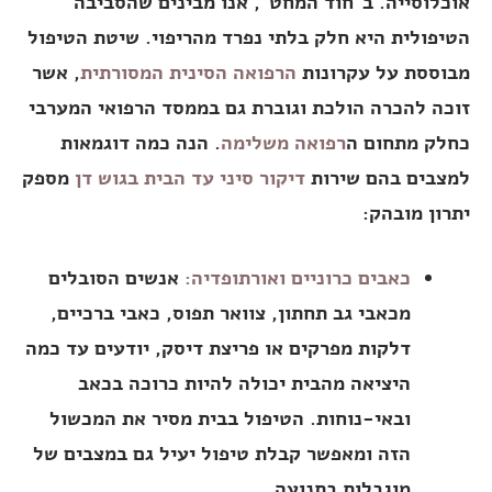
אוכלוסייה. ב"חוד המחט", אנו מבינים שהסביבה
הטיפולית היא חלק בלתי נפרד מהריפוי. שיטת הטיפול
מבוססת על עקרונות
הרפואה הסינית המסורתית
, אשר
זוכה להכרה הולכת וגוברת גם בממסד הרפואי המערבי
כחלק מתחום ה
רפואה משלימה
. הנה כמה דוגמאות
למצבים בהם שירות
דיקור סיני עד הבית בגוש דן
מספק
יתרון מובהק:
כאבים כרוניים ואורתופדיה:
אנשים הסובלים
מכאבי גב תחתון, צוואר תפוס, כאבי ברכיים,
דלקות מפרקים או פריצת דיסק, יודעים עד כמה
היציאה מהבית יכולה להיות כרוכה בכאב
ובאי-נוחות. הטיפול בבית מסיר את המכשול
הזה ומאפשר קבלת טיפול יעיל גם במצבים של
מוגבלות בתנועה.