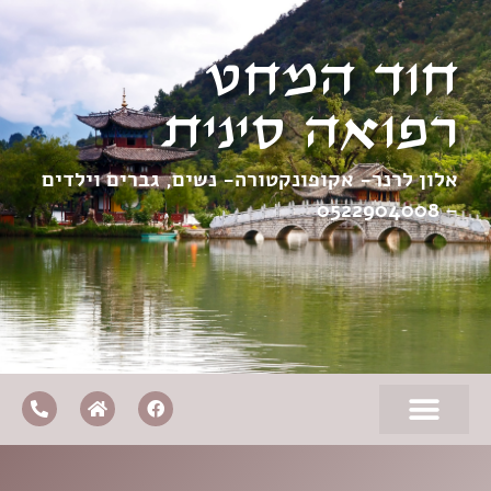
חוד המחט
רפואה סינית
אלון לרנר- אקופונקטורה- נשים, גברים וילדים
0522904008
–