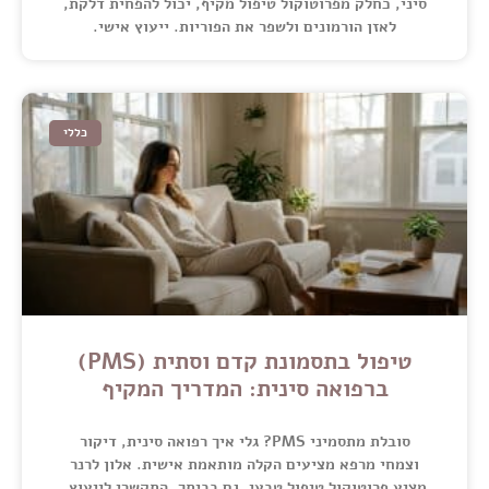
סיני, כחלק מפרוטוקול טיפול מקיף, יכול להפחית דלקת,
לאזן הורמונים ולשפר את הפוריות. ייעוץ אישי.
כללי
טיפול בתסמונת קדם וסתית (PMS)
ברפואה סינית: המדריך המקיף
סובלת מתסמיני PMS? גלי איך רפואה סינית, דיקור
וצמחי מרפא מציעים הקלה מותאמת אישית. אלון לרנר
מציע פרוטוקול טיפול טבעי, גם בביתך. התקשרי לייעוץ.