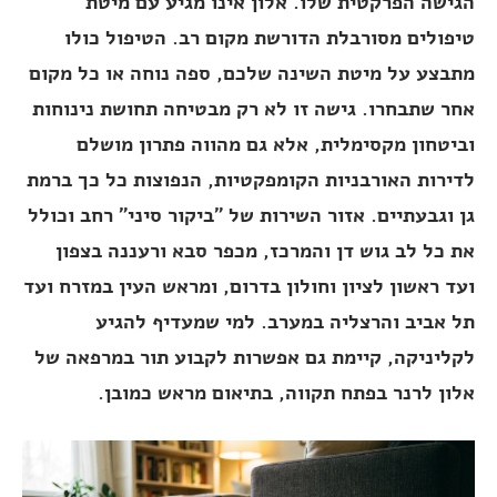
הגישה הפרקטית שלו. אלון אינו מגיע עם מיטת
טיפולים מסורבלת הדורשת מקום רב. הטיפול כולו
מתבצע על מיטת השינה שלכם, ספה נוחה או כל מקום
אחר שתבחרו. גישה זו לא רק מבטיחה תחושת נינוחות
וביטחון מקסימלית, אלא גם מהווה פתרון מושלם
לדירות האורבניות הקומפקטיות, הנפוצות כל כך ברמת
גן וגבעתיים. אזור השירות של "ביקור סיני" רחב וכולל
את כל לב גוש דן והמרכז, מכפר סבא ורעננה בצפון
ועד ראשון לציון וחולון בדרום, ומראש העין במזרח ועד
תל אביב והרצליה במערב. למי שמעדיף להגיע
לקליניקה, קיימת גם אפשרות לקבוע תור במרפאה של
אלון לרנר בפתח תקווה, בתיאום מראש כמובן.