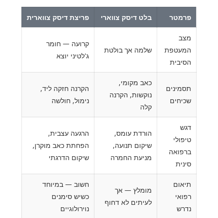
פרמטר
בלט דיסק צווארי
פריצת דיסק צווארית
מצב
קרועה — חומר
המעטפת
שלמה אך בולטת
ג'לטיני יוצא
הסיבית
כאב מקומי,
תסמינים
הקרנה חזקה ליד,
נוקשות, הקרנה
שכיחים
נימול, חולשה
קלה
דגש
הורדת עומס,
הרגעה עצבית,
טיפולי
שיקום תנועה,
הפחתת כאב מוקרן,
ברפואה
מניעת החמרה
שיקום הדרגתי
סינית
תיאום
חשוב — במיוחד
מומלץ — אך
רפואי
כשיש סימנים
לעיתים לא דחוף
נדרש
נוירולוגיים