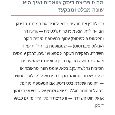
מה זו פריצת דיסק צווארית ואיך היא
שונה מבלט ומבקע?
כדי להבין את הבעיה, כדאי להכיר את המבנה. הדיסק
הבין-חולייתי הוא מעין כרית ג'לטינית — גרעין רך
(נוקלאוס פולפוסוס) עטוף במעטפת סיבית חזקה
(אנולוס פיברוסוס) — שממוקמת בין חוליות עמוד
השדרה. תפקידה העיקרי לספוג זעזועים, לחלק עומסים
ולאפשר תנועה מבוקרת בין החוליות. כשהמעטפת
הסיבית נחלשת עקב בלאי, עומס חוזר, טראומה או
שילוב שלהם, החומר הרך בפנים עלול "לבלוט" החוצה
— וזה מה שנקרא בלט דיסק. אם המעטפת נקרעת
בפועל והחומר הג'לטיני יוצא ולוחץ על שורש עצב סמוך
או על חוט השדרה — זו פריצת דיסק, הידועה גם כבקע
דיסק.