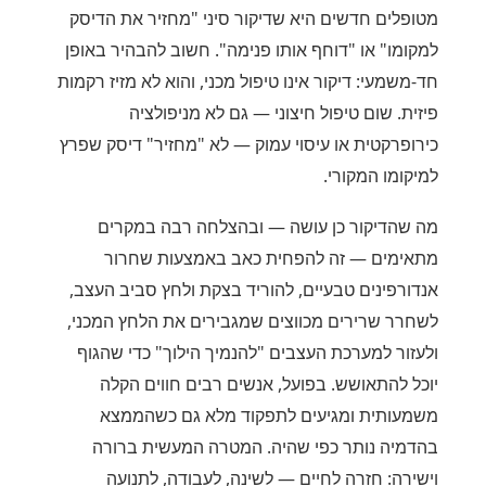
מטופלים חדשים היא שדיקור סיני "מחזיר את הדיסק
למקומו" או "דוחף אותו פנימה". חשוב להבהיר באופן
חד-משמעי: דיקור אינו טיפול מכני, והוא לא מזיז רקמות
פיזית. שום טיפול חיצוני — גם לא מניפולציה
כירופרקטית או עיסוי עמוק — לא "מחזיר" דיסק שפרץ
למיקומו המקורי.
מה שהדיקור כן עושה — ובהצלחה רבה במקרים
מתאימים — זה להפחית כאב באמצעות שחרור
אנדורפינים טבעיים, להוריד בצקת ולחץ סביב העצב,
לשחרר שרירים מכווצים שמגבירים את הלחץ המכני,
ולעזור למערכת העצבים "להנמיך הילוך" כדי שהגוף
יוכל להתאושש. בפועל, אנשים רבים חווים הקלה
משמעותית ומגיעים לתפקוד מלא גם כשהממצא
בהדמיה נותר כפי שהיה. המטרה המעשית ברורה
וישירה: חזרה לחיים — לשינה, לעבודה, לתנועה