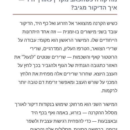
איך הדיקור מגיב?
כשיש הקרנה מהצוואר אל הזרוע ואל כף היד, הדיקור
עובד בשני מישורים בו-זמנית — וזה אחד היתרונות
הייחודיים שלו. המישור הראשון הוא מקומי: עבודה על
שרירי הצוואר, הטרפז העליון, המדרגיים, שרירי
הרוטטור קאף והשכמות — שרירים שנוטים "לנעול" את
האזור כתגובה הגנתית של הגוף ולהגביר בכך לחץ על
העצב היוצא. שחרור שרירים אלה מפחית את הלחץ
המכני על שורש העצב ומאפשר זרימת דם טובה יותר
לרקמות.
המישור השני הוא מרחוק: שימוש בנקודות דיקור לאורך
מסלול ההקרנה — בזרוע, באמה ואף בכף היד
ובאצבעות — כדי להפחית רגישות עצבית ולשפר
זרימה. ברפואה הסינית, מסלולים אלה נקראים