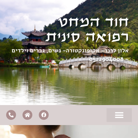
חוד המחט
רפואה סינית
אלון לרנר- אקופונקטורה- נשים, גברים וילדים
0522904008
–