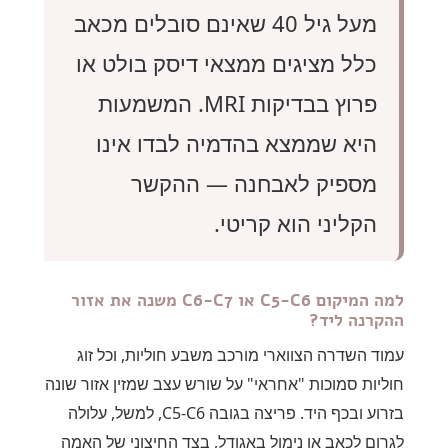
מעל גיל 40 שאינם סובלים מכאב
כלל מציגים ממצאי דיסק בולט או
פרוץ בבדיקות MRI. המשמעות
היא שממצא בהדמיה לבדו אינו
מספיק לאבחנה — ההקשר
הקליני הוא קריטי.
למה המיקום C5-C6 או C6-C7 משנה את אזור
ההקרנה ליד?
עמוד השדרה הצווארי מורכב משבע חוליות, וכל זוג
חוליות סמוכות "אחראי" על שורש עצב שמזין אזור שונה
בזרוע ובכף היד. פריצה בגובה C5-C6, למשל, עלולה
לגרום לכאב או נימול באגודל, בצד החיצוני של האמה