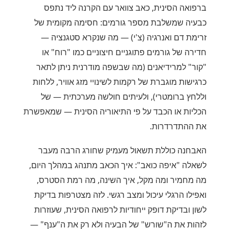
ברפואה הסינית, כאב צוואר עם הקרנה ליד נתפס
כבעיה שמשלבת מספר גורמים: חסימה מקומית של
זרימת דם ואנרגיה (צ'י) — מה שנקרא סטגנציה —
חדירה של גורמים פתוגניים חיצוניים כמו "רוח" או
"קור" למרידיאנים (מה שבשפה מודרנית ניתן לתאר
כרגישות מוגברת של רקמות לשינויי מזג אוויר, ללחות
וללחץ ברומטרי), ולעיתים חולשה מערכתית — של
הכליות או הכבד על פי התיאוריה הסינית — שמאפשרת
את ההתדרדרות.
האבחנה כוללת תשאול מעמיק שחורג הרבה מעבר
לשאלה "איפה כואב": איך הכאב מתנהג במהלך היום,
מה מחמיר ומה מקל, איך השינה, מה רמת הסטרס,
ואפילו הרגלי עיכול ומצב רגשי. לזה מצטרפות בדיקת
לשון ובדיקת דופק ייחודיות לרפואה הסינית, שעוזרות
לזהות את ה"שורש" של הבעיה ולא רק את ה"ענף" —