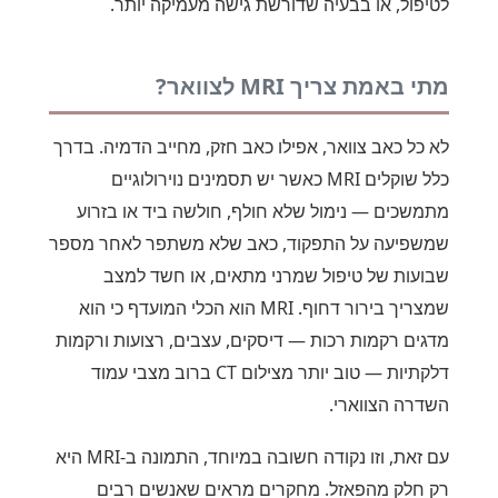
לטיפול, או בבעיה שדורשת גישה מעמיקה יותר.
מתי באמת צריך MRI לצוואר?
לא כל כאב צוואר, אפילו כאב חזק, מחייב הדמיה. בדרך
כלל שוקלים MRI כאשר יש תסמינים נוירולוגיים
מתמשכים — נימול שלא חולף, חולשה ביד או בזרוע
שמשפיעה על התפקוד, כאב שלא משתפר לאחר מספר
שבועות של טיפול שמרני מתאים, או חשד למצב
שמצריך בירור דחוף. MRI הוא הכלי המועדף כי הוא
מדגים רקמות רכות — דיסקים, עצבים, רצועות ורקמות
דלקתיות — טוב יותר מצילום CT ברוב מצבי עמוד
השדרה הצווארי.
עם זאת, וזו נקודה חשובה במיוחד, התמונה ב-MRI היא
רק חלק מהפאזל. מחקרים מראים שאנשים רבים