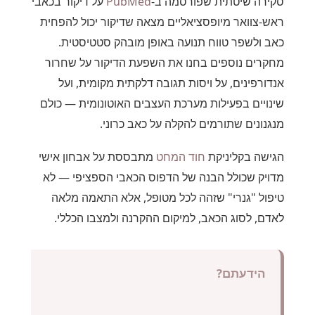
סקירה שיטתית שפורסמה ב-
PubMed
על דיקור בכאבי
ראש-צוואר מיופסציאליים מצאה שדיקור יכול להפחית
כאב ולשפר טווח תנועה באופן מובהק סטטיסטית.
מחקרים נוספים בחנו את השפעת הדיקור על שחרור
אנדורפינים, על ויסות תגובה דלקתית מקומית, ועל
שינויים בפעילות מערכת העצבים האוטונומית — כולם
מנגנונים שתורמים להקלה על כאב כרוני.
הגישה בקליניקת
חוד המחט
מתבססת על אבחון אישי
מדויק שכולל הבנה של הדפוס הכאבי הספציפי — לא
טיפול "גנרי" שזהה לכל מטופל, אלא התאמה מלאה
לאדם, לסוג הכאב, למיקום ההקרנה ולמצבו הכללי.
הידעתם?