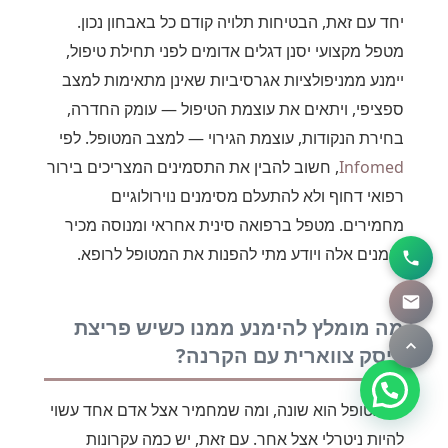
יחד עם זאת, הבטיחות תלויה קודם כל באבחון נכון.
מטפל מקצועי יסנן דגלים אדומים לפני תחילת טיפול,
יימנע ממניפולציות אגרסיביות שאינן מתאימות למצב
ספציפי, ויתאים את עוצמת הטיפול — עומק החדרה,
בחירת הנקודות, עוצמת הגירוי — למצב המטופל. לפי
Infomed
, חשוב להבין את התסמינים המצריכים בירור
רפואי דחוף ולא להתעלם מסימנים נוירולוגיים
מחמירים. מטפל ברפואה סינית אחראי ומנוסה מכיר
סימנים אלה ויודע מתי להפנות את המטופל לרופא.
מה מומלץ להימנע ממנו כשיש פריצת
דיסק צווארית עם הקרנה?
כל מטופל הוא שונה, ומה שמחמיר אצל אדם אחד עשוי
להיות ניטרלי אצל אחר. עם זאת, יש כמה עקרונות