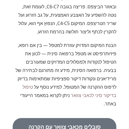
ובאזור הביצפס. פריצה בגובה C6-C7, לעומת זאת,
נוטה להשפיע על האצבע האמצעית, על גב הזרוע ועל
שריר הטריצפס. המיקום C4-C5, הנפוץ אף הוא, עלול
להקרין לכתף וליצור חולשה בהרמת הזרוע.
הבנת המיקום המדויק עוזרת למטפל — בין אם רופא,
פיזיותרפיסט או מטפל ברפואה סינית — לכוון את
הטיפול לנקודות ולמסלולים המדויקים שמעורבים
בבעיה. ברפואה הסינית, מידע זה מתורגם לבחירה של
מרידיאנים ונקודות דיקור ספציפיות שמתאימות בדיוק
לדפוס ההקרנה של המטופל. למידע נוסף על
טיפול
בדיקור סיני לכאבי צוואר
ניתן לקרוא במאמר הייעודי
באתר.
סובלים מכאבי צוואר עם הקרנה