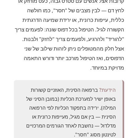
קרובות אצל אנשים עם סטרס גבוה, כעס מוחזק או
לחץ דם — לבין מצבים של "חסר", כמו חולשה
כללית, עייפות כרונית, או ירידת שמיעה הדרגתית
הקשורה לגיל. הטיפול בכל דפוס שונה: לפעמים צריך
"להוריד" ולהרגיע, ולפעמים צריך "לחזק" ולבנות.
אצל חלק מהמטופלים ניתן לזהות שילוב של שני
הדפוסים, ואז הטיפול מורכב יותר ודורש התאמה
מדויקת במיוחד.
הידעת?
ברפואה הסינית, האוזניים קשורות
באופן ישיר למערכת הכליות (במובן הסיני של
המילה). ירידה בתפקוד הכליות לפי הרפואה
הסינית — בין אם מגיל, מעייפות כרונית או
מדלדול — נחשבת לאחד הגורמים המרכזיים
לטינטון מסוג "חסר".