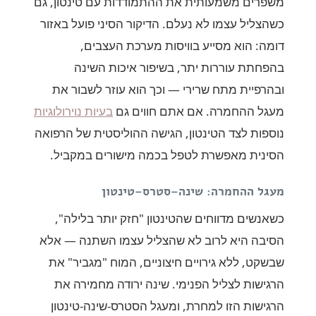
משפרים משמעותית את ההתמודדות עם טינטון, גם
כשהצליל עצמו לא נעלם. הדיקור הסיני פועל באזור
דומה: הוא מסייע בוויסות מערכת העצבים,
בהפחתת עוררות יתר, בשיפור איכות השינה
ובהרפיית מתח שרירי — וכך הוא עוזר לשבור את
מעגל ההחמרה. אם אתם חווים גם
בעיות נוירולוגיות
נוספות לצד הטינטון, הגישה ההוליסטית של הרפואה
הסינית מאפשרת לטפל בכמה מישורים במקביל.
מעגל ההחמרה: שינה–סטרס–טינטון
כשאנשים מדווחים שהטינטון "חזק יותר בלילה",
הסיבה היא לרוב לא שהצליל עצמו השתנה — אלא
שבשקט, ללא גירויים חיצוניים, המוח "מגביר" את
הרגישות לצליל הפנימי. שינה ירודה מחמירה את
הרגישות הזו למחרת, ומעגל הסטרס-שינה-טינטון