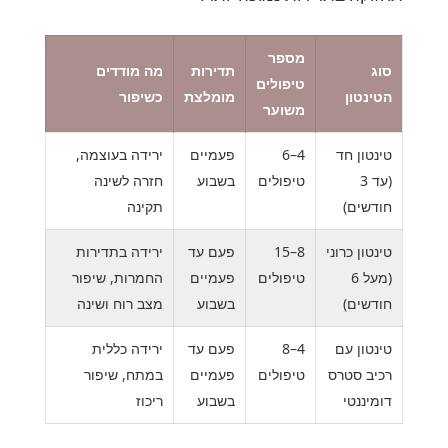
מספר
סוג
תדירות
מה מודדים
טיפולים
הטינטון
מומלצת
כשיפור
משוער
טינטון חד
4–6
פעמיים
ירידה בעוצמה,
(עד 3
טיפולים
בשבוע
חזרה לשינה
חודשים)
תקינה
טינטון כרוני
8–15
פעם עד
ירידה בתדירות
(מעל 6
טיפולים
פעמיים
החמרות, שיפור
חודשים)
בשבוע
מצב רוח ושינה
טינטון עם
4–8
פעם עד
ירידה כללית
רכיב סטרס
טיפולים
פעמיים
במתח, שיפור
דומיננטי
בשבוע
ריכוז