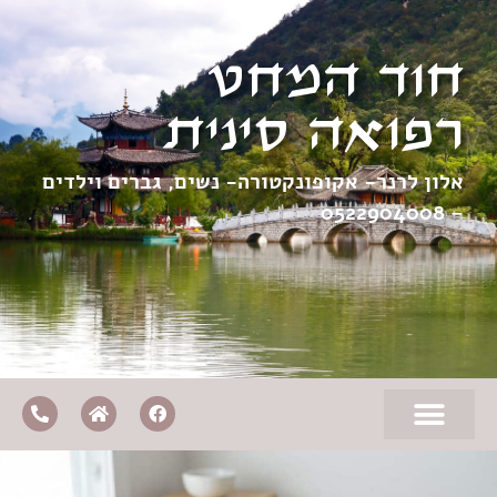
חוד המחט
רפואה סינית
אלון לרנר- אקופונקטורה- נשים, גברים וילדים
0522904008
–