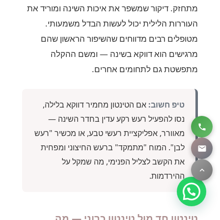
מתחזק. דיקור שמשפר את איכות השינה ומוריד את
העוררות הלילית יכול לעשות הבדל משמעותי.
מטופלים רבים מדווחים שהשיפור הראשון שהם
מרגישים הוא דווקא בשינה — ומשם ההקלה
מתפשטת גם לתחומים אחרים.
טיפ חשוב:
אם הטינטון מחמיר דווקא בלילה,
נסו להפעיל רעש רקע עדין בחדר השינה —
מאוורר, אפליקציית רעשי טבע, או מכשיר "רעש
לבן". המוח "מתמקד" ברעש החיצוני ומפחית
את הקשב לצליל הפנימי, מה שמקל על
ההירדמות.
טינטון חד מול טינטון כרוני — מה