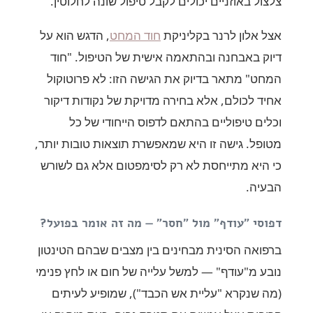
צלצול באוזניים יכולים לקבל טיפול שונה לחלוטין.
אצל אלון לרנר בקליניקת
חוד המחט
, הדגש הוא על
דיוק באבחנה ובהתאמה אישית של הטיפול. "חוד
המחט" מתאר בדיוק את הגישה הזו: לא פרוטוקול
אחיד לכולם, אלא בחירה מדויקת של נקודות דיקור
וכלים טיפוליים בהתאם לדפוס הייחודי של כל
מטופל. גישה זו היא שמאפשרת תוצאות טובות יותר,
כי היא מתייחסת לא רק לסימפטום אלא גם לשורש
הבעיה.
דפוסי "עודף" מול "חסר" — מה זה אומר בפועל?
ברפואה הסינית מבחינים בין מצבים שבהם הטינטון
נובע מ"עודף" — למשל עלייה של חום או לחץ פנימי
(מה שנקרא "עליית אש הכבד"), שמופיע לעיתים