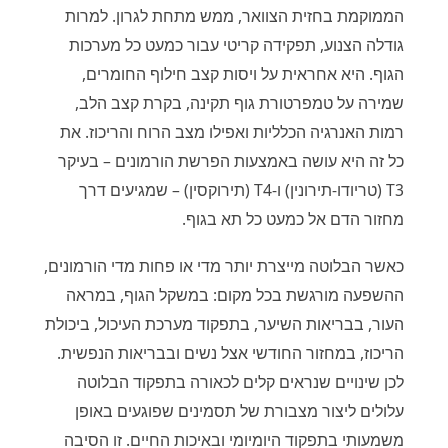
הממוקמת בחזית הצוואר, ממש מתחת לגרון. למרות
גודלה הצנוע, תפקידה קריטי עבור כמעט כל מערכות
הגוף. היא אחראית על ויסות קצב חילוף החומרים,
שמירה על טמפרטורת גוף תקינה, בקרת קצב הלב,
רמות האנרגיה הכלליות ואפילו מצב הרוח והריכוז. את
כל זה היא עושה באמצעות הפרשת הורמונים – בעיקר
T3 (טריודו-תירונין) ו-T4 (תירוקסין) – שמגיעים דרך
מחזור הדם אל כמעט כל תא בגוף.
כאשר הבלוטה מייצרת יותר מדי או פחות מדי הורמונים,
ההשפעה מורגשת בכל מקום: במשקל הגוף, במראה
העור, בבריאות השיער, בתפקוד מערכת העיכול, ביכולת
הריכוז, במחזור החודשי אצל נשים ובבריאות הנפשית.
לכן שינויים שנראים קלים לכאורה בתפקוד הבלוטה
עלולים ליצור מצבורת של תסמינים שפוגעים באופן
משמעותי בתפקוד היומיומי ובאיכות החיים. זו הסיבה