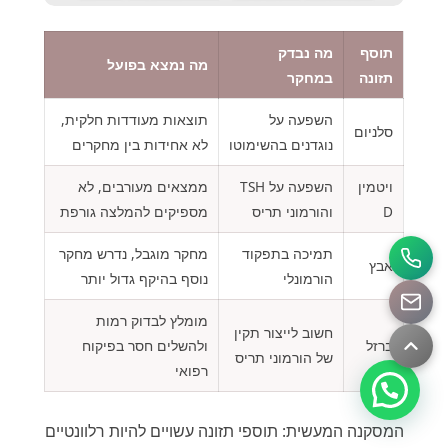
תוסף
מה נבדק
מה נמצא בפועל
תזונה
במחקר
השפעה על
תוצאות מעודדות חלקית,
סלניום
נוגדנים בהשימוטו
לא אחידות בין מחקרים
ויטמין
השפעה על TSH
ממצאים מעורבים, לא
D
והורמוני תריס
מספיקים להמלצה גורפת
תמיכה בתפקוד
מחקר מוגבל, נדרש מחקר
אבץ
הורמונלי
נוסף בהיקף גדול יותר
מומלץ לבדוק רמות
חשוב לייצור תקין
ברזל
ולהשלים חסר בפיקוח
של הורמוני תריס
רפואי
המסקנה המעשית: תוספי תזונה עשויים להיות רלוונטיים