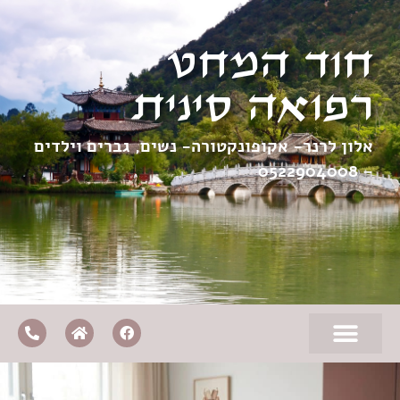
חוד המחט
רפואה סינית
אלון לרנר- אקופונקטורה- נשים, גברים וילדים
0522904008
–