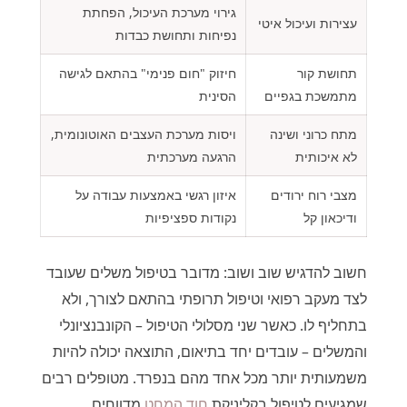
גירוי מערכת העיכול, הפחתת
עצירות ועיכול איטי
נפיחות ותחושת כבדות
תחושת קור
חיזוק "חום פנימי" בהתאם לגישה
מתמשכת בגפיים
הסינית
מתח כרוני ושינה
ויסות מערכת העצבים האוטונומית,
לא איכותית
הרגעה מערכתית
מצבי רוח ירודים
איזון רגשי באמצעות עבודה על
ודיכאון קל
נקודות ספציפיות
חשוב להדגיש שוב ושוב: מדובר בטיפול משלים שעובד
לצד מעקב רפואי וטיפול תרופתי בהתאם לצורך, ולא
בתחליף לו. כאשר שני מסלולי הטיפול – הקונבנציונלי
והמשלים – עובדים יחד בתיאום, התוצאה יכולה להיות
משמעותית יותר מכל אחד מהם בנפרד. מטופלים רבים
שמגיעים לטיפול בקליניקת
חוד המחט
מדווחים