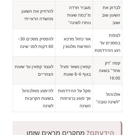
לבדוק את
מגביר חרדה
להרחיק את השעון
השעון שוב
מ"כמה שעות
מהשדה הראייתי
ושוב
נותרו לשינה"
לצפות
אור כחול מדכא
להפסיק מסכים 30–
במסכים עד
הפרשת מלטונין
60 דקות לפני שינה
רגע ההירדמות
קפה "רק
קפאין נשאר פעיל
לעצור קפאין עד שעות
אחד" בשעה
בגוף 6–8 שעות
הצהריים
16:00
מקל על ההירדמות
להימנע מאלכוהול
אלכוהול
אך פוגע ברציפות
בשעות הקרובות
"לשינה טובה"
השינה
לשינה
הידעתם?
מחקרים מראים שזמן