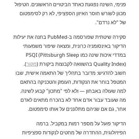
פנימי, השינה נפגעת כאחד הביטויים הראשונים. הטיפול
מכוון לשורש חוסר האיזון הספציפי, לא רק לסימפטום
של "לא נרדם".
סקירה שיטתית שפורסמה ב-PubMed בחנה את יעילות
הדיקור באינסומניה כרונית, ומצאה שיפור משמעותי
במדדי איכות שינה כמו PSQI (Pittsburgh Sleep
Quality Index) בהשוואה לקבוצות ביקורת (
מקור
).
חשוב להדגיש: מדובר בתהליך של התאמה אישית, שבו
המטפל בוחר את הנקודות, העומק והטכניקה בהתאם
למה שעולה באבחון — ולא לפי "מתכון" קבוע לשינה.
מה שעובד עבור אדם אחד לא בהכרח מתאים לאדם
אחר, גם אם שניהם מתלוננים על אותו סימפטום.
הדיקור פועל על מספר רמות במקביל. ברמה
הפיזיולוגית, ההחדרה של מחטים לנקודות ספציפיות