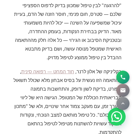
"להרגעה" לבין טיפול שמכוון בדיוק לדפוס הספציפי
שלכם — סטרס, חום פנימי, חוסר הזנה של הדם, בעיית
עיכול שמשפיעה על השינה — יכול להיות משמעותי
מאוד. הדיוק בבחירת הנקודות, בעומק ההחדרה,
ובטכניקת הסיבוב או הגירוי — כל אלה חלק מההתאמה
האישית שמטפל מנוסה עושה, ושם בדיוק מתבטא
ההבדל בין טיפול ממוצע לטיפול מדויק.
בקליניקה של אלון לרנר,
חוד המחט — רפואה סינית
,
ההתאמה הזו נעשית על בסיס אבחון מלא שכולל תשאול
מפורט, בדיקת לשון ודופק, והתחשבות בתמונה
הבריאותית הכוללת של המטופל. הגישה היא של ליווי
לאורך זמן, עם מעקב צמוד אחר שינויים, ולא של "מתכון
אחד לכולם". כל טיפול מותאם למצב הנוכחי, ונקודות
הדיקור עשויות להשתנות מטיפול לטיפול בהתאם
להתקדמות.