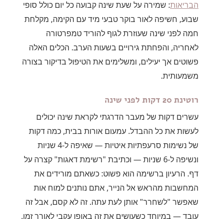
הבריאות
: שמירה על שעת שינה קבועה כל יום כולל סופי
שבוע, חשיפה לאור בוקר טבעי מיד עם הקימה, מקלחת
חמה לפני שינה שעוזרת לגוף להוריד טמפרטורה
לאחריה, והפחתת גירויים בשעות הערב. הכלים האלה
פשוטים אך יעילים, ומשלימים את הטיפול בדיקור בצורה
משמעותית.
רוטינת 20 דקות לפני שינה
עשרים דקות של מעבר הדרגתי לקראת שינה יכולים
לעשות את כל ההבדל. עמעום אורות בבית, כמה דקות
של נשימות סרעפתיות איטיות — שאיפה ל-4 שניות
ונשיפה ל-6 שניות — וכתיבת "רשימת דאגות" קצרה על
דף. הרעיון ברשימה הוא פשוט: כשאתם מורידים את
המחשבות מהראש אל הנייר, אתם נותנים למוח אות
שאפשר "לשחרר" אותן לעת עתה. זה לא קסם, אבל זה
עובד — במיוחד כשעושים את זה באופן עקבי לאורך זמן.