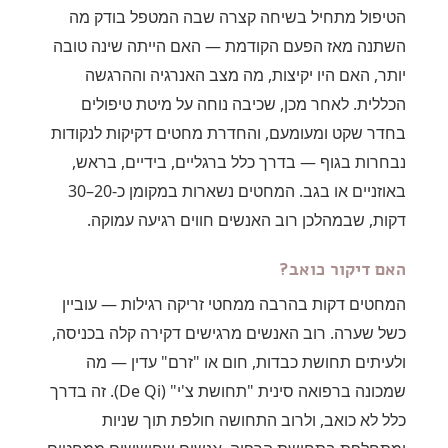
הטיפול מתחיל בשיחה קצרה שבה המטפל בודק מה
השתנה מאז הפעם הקודמת — האם הייתה שינה טובה
יותר, האם היו יקיצות, מה מצב האנרגיה וההרגשה
הכללית. לאחר מכן, שכיבה נוחה על מיטת טיפולים
בחדר שקט ומעומעם, והחדרת מחטים דקיקות לנקודות
נבחרות בגוף — בדרך כלל ברגליים, בידיים, בראש,
באוזניים או בגב. המחטים נשארות במקומן כ-20–30
דקות, שבמהלכן רוב האנשים חווים רגיעה עמוקה.
האם דיקור כואב?
המחטים דקות בהרבה ממחטי זריקה רגילות — עוביין
כשל שערה. רוב האנשים מרגישים דקירה קלה בכניסה,
ולעיתים תחושת כבדות, חום או "זרם" עדין — מה
שמכונה ברפואה סינית "תחושת צ'י" (De Qi). זה בדרך
כלל לא כואב, ולרוב התחושה חולפת תוך שניות