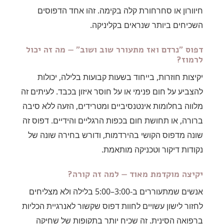
חיוורון או סחרחורת קלה בקימה. זהו אחד הדפוסים
השכיחים ביותר שנראים בקליניקה.
דפוס "נרדם ואז מתעורר שוב ושוב" — מה זה יכול
לרמוז?
יקיצות חוזרות, בייחוד בשעות קבועות בלילה, יכולות
להצביע על חום פנימי או על חוסר איזון בכבד. לעיתים זה
מלווה בחלומות אינטנסיביים ומטרידים, הזעה ללא סיבה
ברורה, או תחושת חום בכפות הרגליים והידיים. דפוס זה
שונה מדפוס הקושי בהירדמות, ודורש בחירה שונה של
נקודות דיקור וטכניקה מותאמת.
יקיצה מוקדמת מאוד — למה זה קורה?
אנשים שמתעוררים ב-3:00–5:00 בלילה ולא מצליחים
לחזור לישון עשויים לחוות דפוס שקשור לאנרגיית הכליות
ברפואה הסינית. זה שכיח יותר בתקופות של שחיקה