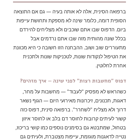
ברפואה הסינית, אלה לא אותה בעיה — גם אם התוצאה
הסופית דומה, כלומר שינה לא מספקת ותחושת עייפות
ביום. הדפוס שבו אתם שוכבים ולא מצליחים להירדם
בכלל שונה מהותית מזה שבו אתם נרדמים אבל
מתעוררים שוב ושוב. ההבחנה הזו חשובה כי היא מכוונת
את הטיפול לנקודות שונות, לטכניקות שונות ולתכנית
אחרת לחלוטין.
דפוס "מחשבות רצות" לפני שינה — איך מזהים?
כשהראש לא מפסיק "לעבוד" — מחשבות על מחר,
דאגות, תכנונים, זיכרונות מאירועי היום — הגוף נשאר
דרוך ולא מצליח "לשחרר". ברפואה סינית, דפוס כזה
קשור לעיתים קרובות לחוסר דם בלב או לחוסר איזון
בטחול, שמתבטא גם בסימנים נוספים כמו קושי בריכוז,
נטייה לדאגנות מוגזמת, עייפות מצטברת, ולעיתים גם