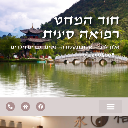
חוד המחט
רפואה סינית
אלון לרנר- אקופונקטורה- נשים, גברים וילדים
0522904008
–