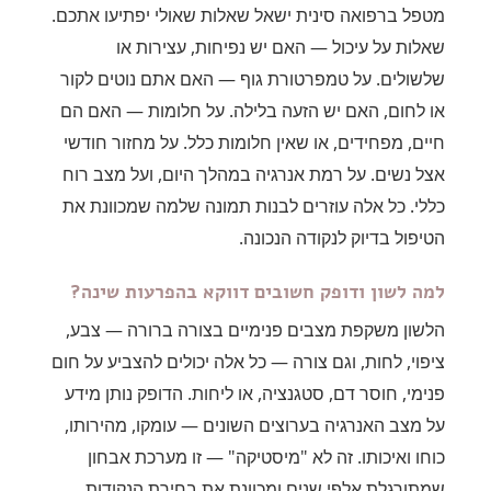
מטפל ברפואה סינית ישאל שאלות שאולי יפתיעו אתכם.
שאלות על עיכול — האם יש נפיחות, עצירות או
שלשולים. על טמפרטורת גוף — האם אתם נוטים לקור
או לחום, האם יש הזעה בלילה. על חלומות — האם הם
חיים, מפחידים, או שאין חלומות כלל. על מחזור חודשי
אצל נשים. על רמת אנרגיה במהלך היום, ועל מצב רוח
כללי. כל אלה עוזרים לבנות תמונה שלמה שמכוונת את
הטיפול בדיוק לנקודה הנכונה.
למה לשון ודופק חשובים דווקא בהפרעות שינה?
הלשון משקפת מצבים פנימיים בצורה ברורה — צבע,
ציפוי, לחות, וגם צורה — כל אלה יכולים להצביע על חום
פנימי, חוסר דם, סטגנציה, או ליחות. הדופק נותן מידע
על מצב האנרגיה בערוצים השונים — עומקו, מהירותו,
כוחו ואיכותו. זה לא "מיסטיקה" — זו מערכת אבחון
שמתורגלת אלפי שנים ומכוונת את בחירת הנקודות