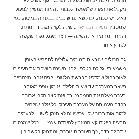
הרמות האלה גבוהות בשעות הערב, הגוף פשוט לא
מקבל את האות ש"אפשר לכבות". המוח ממשיך לפעול
כאילו יש סכנה, גם כשאתם שוכבים בבטחה במיטה. כפי
שמסביר
משרד הבריאות
, שינה לקויה מגבירה מתח,
והמתח מחמיר את השינה — נוצר מעגל סגור שקשה
לפרוץ אותו.
גם הרגלים שנראים תמימים עלולים להפריע באופן
משמעותי. גלילה בטלפון לפני השינה חושפת את העיניים
לאור כחול שמדכא הפרשת מלטונין. קפה אחרי הצהריים
נשאר במערכת עד שעות הלילה. אימון גופני מאוחר
בערב מעלה את הטמפרטורה ואת קצב הלב. ארוחה
כבדה מעמיסה על מערכת העיכול. כל אלה שולחים
למוח אות ברור של "עכשיו זה לא הזמן לישון". לפעמים
הבעיה היא דווקא המאמץ להירדם עצמו — ככל שמנסים
יותר להירדם, כך העוררות גוברת, ומתחזק הקשר בין