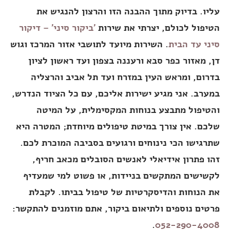
עליו. בדיוק מתוך ההבנה הזו והרצון להנגיש את
הטיפול לכולם, יצרתי את שירות
'ביקור סיני' – דיקור
סיני עד הבית
. השירות מיועד לתושבי אזור המרכז וגוש
דן, מאזור כפר סבא ורעננה בצפון ועד ראשון לציון
בדרום, ומראש העין במזרח ועד תל אביב והרצליה
במערב. אני מגיע ישירות אליכם, עם כל הציוד הנדרש,
והטיפול מתבצע בנוחות המקסימלית, על המיטה
שלכם. אין צורך במיטת טיפולים מיוחדת; המטרה היא
שתרגישו הכי נינוחים ורגועים בסביבה המוכרת לכם.
זהו פתרון אידיאלי לאנשים הסובלים מכאב חריף,
לקשישים המתקשים בניידות, או פשוט למי שמעדיף
את הנוחות והדיסקרטיות של טיפול בביתו. לקבלת
פרטים נוספים ולתיאום ביקור, אתם מוזמנים להתקשר:
.
052-290-4008