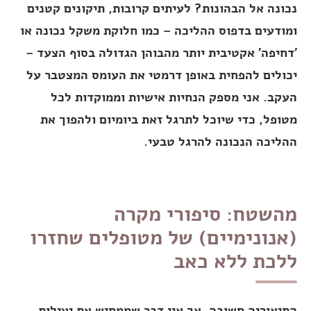
נכונה אל הבהונות? לעיתים קרובות, תיקונים קטנים
ומודעים בדפוס ההליכה – כמו חלוקת משקל נכונה או
'דחיפה' אקטיבית יותר מהבוהן הגדולה בסוף הצעד –
יכולים להפחית באופן דרמטי את העומס המצטבר על
העקב. אני מספק הנחיות אישיות וממוקדות לכל
מטופל, כדי שיוכל לתרגל זאת ביומיום ולהפוך את
ההליכה הנכונה להרגל טבעי.
מהשטח: סיפורי מקרה
(אנונימיים) של מטופלים שחזרו
ללכת ללא כאב
התיאוריה חשובה, אך אין דבר שממחיש את יעילות