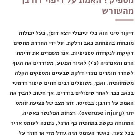
מספיק? האמת על ריפוי דורבן
מהשורש
דיקור סיני הוא כלי טיפולי יוצא דופן, בעל יכולות
מוכחות בהפחתת כאב ודלקת. על ידי החדרת מחטים
דקיקות לנקודות ספציפיות, אנו משפרים את זרימת
הדם והאנרגיה (צ'י) לאזור הפגוע, מעודדים את הגוף
לשחרר חומרים נוגדי דלקת טבעיים ומספקים הקלה
משמעותית. ואכן, מטופלים רבים חווים שיפור דרמטי
בכאב כבר לאחר טיפולים בודדים. אך חשוב להבין את
האמת על דורבן: בבסיסו, זהו מצב של פציעת עומס
יתר (overuse injury). רצועת הפלנטר פאשיה,
המתוחה כקשת בתחתית כף הרגל, נתונה לעומס אדיר
בכל צעד. כאשר העומס הזה גדול מדי או חוזר על