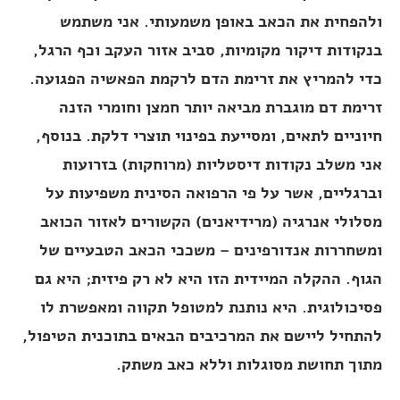
ולהפחית את הכאב באופן משמעותי. אני משתמש
בנקודות דיקור מקומיות, סביב אזור העקב וכף הרגל,
כדי להמריץ את זרימת הדם לרקמת הפאשיה הפגועה.
זרימת דם מוגברת מביאה יותר חמצן וחומרי הזנה
חיוניים לתאים, ומסייעת בפינוי תוצרי דלקת. בנוסף,
אני משלב נקודות דיסטליות (מרוחקות) בזרועות
וברגליים, אשר על פי הרפואה הסינית משפיעות על
מסלולי אנרגיה (מרידיאנים) הקשורים לאזור הכואב
ומשחררות אנדורפינים – משככי הכאב הטבעיים של
הגוף. ההקלה המיידית הזו היא לא רק פיזית; היא גם
פסיכולוגית. היא נותנת למטופל תקווה ומאפשרת לו
להתחיל ליישם את המרכיבים הבאים בתוכנית הטיפול,
מתוך תחושת מסוגלות וללא כאב משתק.