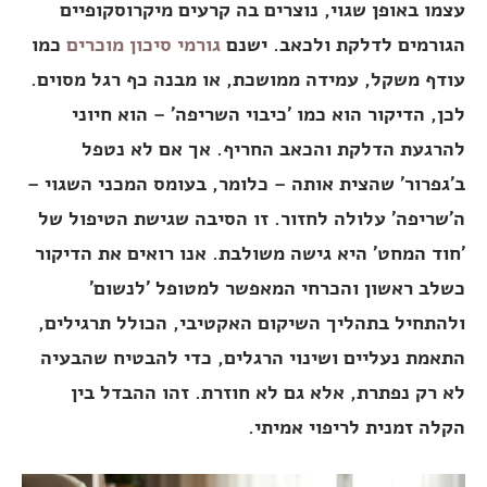
עצמו באופן שגוי, נוצרים בה קרעים מיקרוסקופיים
הגורמים לדלקת ולכאב. ישנם
גורמי סיכון מוכרים
כמו
עודף משקל, עמידה ממושכת, או מבנה כף רגל מסוים.
לכן, הדיקור הוא כמו 'כיבוי השריפה' – הוא חיוני
להרגעת הדלקת והכאב החריף. אך אם לא נטפל
ב'גפרור' שהצית אותה – כלומר, בעומס המכני השגוי –
ה'שריפה' עלולה לחזור. זו הסיבה שגישת הטיפול של
'חוד המחט' היא גישה משולבת. אנו רואים את הדיקור
כשלב ראשון והכרחי המאפשר למטופל 'לנשום'
ולהתחיל בתהליך השיקום האקטיבי, הכולל תרגילים,
התאמת נעליים ושינוי הרגלים, כדי להבטיח שהבעיה
לא רק נפתרת, אלא גם לא חוזרת. זהו ההבדל בין
הקלה זמנית לריפוי אמיתי.