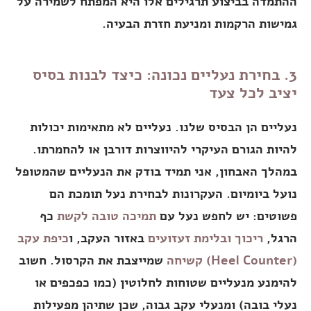
ההתמדה בביצוע תרגילים אלו היא המפתח לשמירה על
גמישות הרקמות ומניעת חזרת הבעיה.
3. בחירת נעליים נכונה: כיצד לבנות בסיס
יציב לכל צעד
נעליים הן הבסיס שלנו. נעליים לא מתאימות יכולות
להיות הגורם העיקרי להיווצרות דורבן או להחמרתו.
במהלך האבחון, אני תמיד בודק את הנעליים שהמטופל
נועל ביומיום. העקרונות לבחירת נעל תומכת הם
פשוטים: יש לחפש נעל עם
תמיכה טובה לקשת
כף
הרגל,
ריכוך ובלימת זעזועים
באזור העקב, ו
כיפת עקב
(Heel Counter) קשיחה
שמייצבת את הקרסול. חשוב
להימנע מנעליים שטוחות לחלוטין (כמו כפכפים או
נעלי בובה) ומנעלי עקב גבוה, שכן שתיהן מפעילות