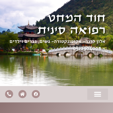
חוד המחט
רפואה סינית
אלון לרנר- אקופונקטורה- נשים, גברים וילדים
0522904008
–