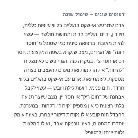
דפוסים שונים — טיפול שונה
אדם שמרגיש אי-שקט ברגליים בליווי עייפות כללית,
חיוורון, ידיים ורגליים קרות ותחושת חולשה — עשוי
להיות מאובחן ברפואה סינית כמי שסובל מ"חוסר
הזנה" של הגידים, מצב שנקרא בשפה המקצועית חסר
דם או חסר צ'י. במקרה כזה, הגוף פשוט לא מצליח
"להרוות" את הרקמות ואת מערכת העצבים בצורה
מספקת. לעומת זאת, אדם עם אי-שקט ברגליים בליווי
חרדה, חום פנימי, הזעות לילה ויובש — עשוי לקבל
אבחנה של "חום ריק" או חסר יין, מצב שיוצר תנועה
בלתי רצונית כי אין מספיק "קירור" ו"לחות" במערכת.
ההבדל הזה קובע אילו נקודות דיקור ייבחרו, באיזה עומק
יוחדרו המחטים, באיזו טכניקה יעבדו, ואילו המלצות
נלוות יינתנו למטופל.