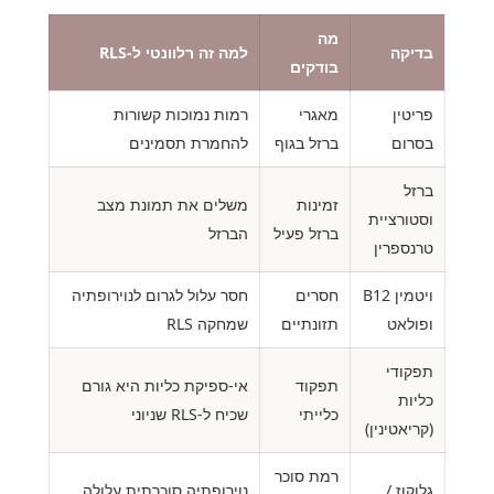
מה
בדיקה
למה זה רלוונטי ל-RLS
בודקים
פריטין
מאגרי
רמות נמוכות קשורות
בסרום
ברזל בגוף
להחמרת תסמינים
ברזל
זמינות
משלים את תמונת מצב
וסטורציית
ברזל פעיל
הברזל
טרנספרין
ויטמין B12
חסרים
חסר עלול לגרום לנוירופתיה
ופולאט
תזונתיים
שמחקה RLS
תפקודי
תפקוד
אי-ספיקת כליות היא גורם
כליות
כלייתי
שכיח ל-RLS שניוני
(קריאטינין)
רמת סוכר
גלוקוז /
נוירופתיה סוכרתית עלולה