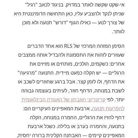
אי-שקט שקשה לאתר במדויק. בניגוד לכאב "רגיל"
שניתן לנקד ולהצביע עליו, כאן התחושה הדומיננטית היא
של צורך לנוע — כאילו הגוף "דורש" תנועה ולא מוכן
לוותר.
הסימן המזהה המרכזי של RLS הוא אחד הדברים
שעוזרים לזהות את התסמונת ולהבדיל אותה ממצבים
אחרים: כשקמים, הולכים, מותחים או מזיזים את
הרגליים — יש הקלה כמעט מיידית. התנועה "מרגיעה"
את הדחף, ולו לזמן קצר. אבל ברגע שחוזרים לשכב או
לשבת במנוחה, הדחף חוזר, לעיתים בעוצמה גבוהה
יותר. לפי
קריטריוני האבחון של האגודה הבינלאומית
להפרעות תנועה
, ארבעת המאפיינים העיקריים הם:
דחף להזיז את הרגליים, החמרה במנוחה, הקלה
בתנועה, והחמרה בערב או בלילה. כשכל ארבעת
המאפיינים קיימים — האבחנה הקלינית ברורה יחסית,