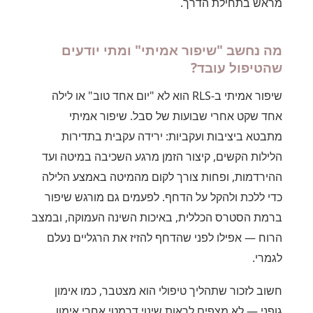
מראש בתחילת הדרך.
מה נחשב "שיפור אמיתי" ומתי יודעים
שהטיפול עובד?
שיפור אמיתי ב-RLS הוא לא "יום אחד טוב" או לילה
אחד שקט אחרי שבועות של סבל. שיפור אמיתי
מתבטא ביציבות ועקביות: ירידה עקבית בתדירות
הלילות הקשים, קיצור הזמן מרגע השכיבה במיטה ועד
ההירדמות, ופחות צורך לקום מהמיטה באמצע הלילה
כדי ללכת ולהקל על הדחף. לפעמים גם מורגש שיפור
ברמת הסטרס הכללית, באיכות השינה העמוקה, ובמצב
הרוח — אפילו לפני שהדחף להזיז את הרגליים נעלם
לגמרי.
חשוב לזכור שתהליך טיפולי הוא מצטבר, כמו אימון
גופני — לא מצפים לראות שינוי דרמטי אחרי אימון