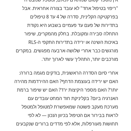
"ריפוי בטיפול אחד" לא עובד בצורה אחראית. אבל
בפרקטיקה הקלינית, סדרה של 4 עד 8 טיפולים
בתדירות של פעם עד פעמיים בשבוע היא נקודת
התחלה סבירה ומקובלת. בחלק מהמקרים, שיפור
באיכות השינה או ירידה בתדירות התקפי ה-RLS
מורגשים כבר אחרי שלושה-ארבעה מפגשים. במקרים
מורכבים יותר, התהליך עשוי לארוך יותר.
אחרי סיום הסדרה הראשונית, בודקים מגמה ברורה:
האם יש ירידה בעוצמת הדחף? האם ההירדמות מהירה
יותר? האם מספר היקיצות ירד? האם יש שיפור ברמת
האנרגיה ביום? בקליניקת חוד המחט עובדים עם
מערכת מעקב פשוטה שמאפשרת למטופל ולמטפל
לראות בבירור אם הטיפול בכיוון הנכון — לא לפי
תחושות מעורפלות, אלא לפי מדדים ברורים שנקבעים