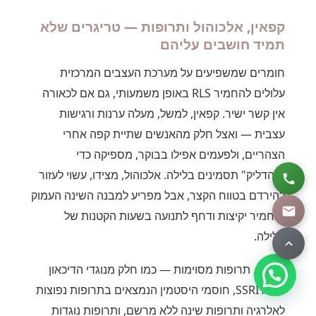
קפאין, אלכוהול ותרופות — טריגרים שלא
תמיד חושבים עליהם
חומרים שמשפיעים על מערכת העצבים המרכזית
עלולים להחמיר RLS באופן משמעותי, גם אם לכאורה
אין קשר ישיר. קפאין, למשל, מעלה ערנות ורגישות
עצבית — ואצל חלק מהאנשים שתיית קפה אחרי
הצהריים, ולפעמים אפילו בבוקר, מספיקה כדי
"להדליק" תסמינים בלילה. אלכוהול, מצידו, עשוי לעזור
להירדם בטווח הקצר, אבל מפריע למבנה השינה העמוק
ומחמיר יקיצות ודחף לתנועה בשעות הקטנות של
הלילה.
בנוסף, תרופות מסוימות — כמו חלק מנוגדי הדיכאון
מסוג SSRI, חוסמי היסטמין הנמצאים בתרופות נפוצות
לאלרגיה ותרופות שינה ללא מרשם, ותרופות נוגדות