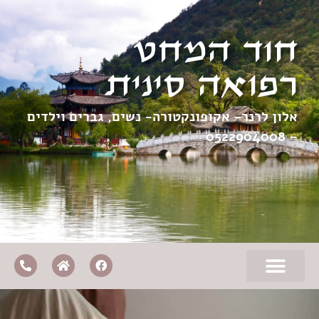
חוד המחט
רפואה סינית
אלון לרנר- אקופונקטורה- נשים, גברים וילדים
0522904008
–