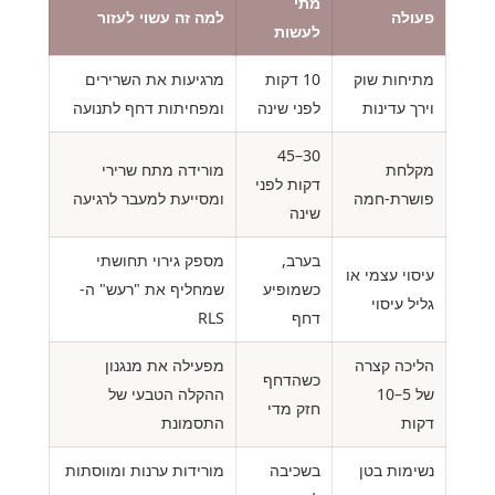
מתי
פעולה
למה זה עשוי לעזור
לעשות
מתיחות שוק
10 דקות
מרגיעות את השרירים
וירך עדינות
לפני שינה
ומפחיתות דחף לתנועה
30–45
מקלחת
מורידה מתח שרירי
דקות לפני
פושרת-חמה
ומסייעת למעבר לרגיעה
שינה
בערב,
מספק גירוי תחושתי
עיסוי עצמי או
כשמופיע
שמחליף את "רעש" ה-
גליל עיסוי
דחף
RLS
הליכה קצרה
מפעילה את מנגנון
כשהדחף
של 5–10
ההקלה הטבעי של
חזק מדי
דקות
התסמונת
נשימות בטן
בשכיבה
מורידות ערנות ומווסתות