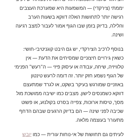
יממתי (צירקדי) — המשמעות היא שמערכת העצבים
רגישה יותר לתחושות האלה דווקא בשעות הערב
והלילה, בדיוק בזמן שבו הגוף אמור לעבור למצב רגיעה
ושינה.
בנוסף לרכיב הצירקדי, יש גם היבט קוגניטיבי-חושי:
כשאין גירויים חיצוניים שמסיחים את הדעת — אין
טלוויזיה, שיחה, עבודה או עיסוק פיזי — ה"רעש" הפנימי
של הגוף נשמע חזק יותר. זה דומה לרעש טינטון
באוזניים שמורגש בעיקר בשקט, או לגרד שמתעצם
דווקא כשמנסים לישון. מצבים כמו ישיבה ממושכת מול
מסך, טיסות ארוכות, צפייה בסרט בקולנוע, או פשוט
שכיבה לפני שינה — הם בדיוק הרגעים שבהם הדחף
מתעורר בעוצמה מלאה.
לעיתים גם תחושות של אי-נוחות עורית — כמו
יובש