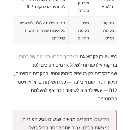
ואבחון
HbA1c
להחמיר או לחקות RLS
סוכרת
תפקודי
מצב
תת-פעילות עלולה להשפיע
בלוטת
בלוטת
על איכות שינה ותחושות
תריס
התריס
ברגליים
כפי שניתן לקרוא גם
במדריך הפרעות שינה של כמוני
,
בדיקות אלו עוזרות לשלול גורמים הפיכים לפני
שמתמקדים רק בטיפול סימפטומטי. במקרים מסוימים,
תיקון חסר תזונתי בלבד — כמו השלמת ברזל או ויטמין
B12 — עשוי להביא לשיפור ניכר ואף להעלמת
התסמינים.
הידעת?
מחקרים מראים שנשים בגיל הפוריות
נמצאות בסיכון גבוה יותר לחסר ברזל בשל