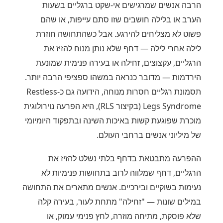
הרבה אנשים שמרגישים אי-שקט ברגליים בשעות
הערב או בלילה חושבים שזו סתם עייפות, או שהם
פשוט לא מצליחים להירגע. אבל כשהתחושה חוזרת
לילה אחרי לילה — דחף שלא נותן מנוח להזיז את
הרגליים, עקצוצים, זחילה או בעירה פנימית שמונעת
הירדמות — מדובר כנראה במשהו ספציפי הרבה יותר.
תסמונת רגליים חסרות מנוחה, הידועה גם כ-Restless
Legs Syndrome (בקיצור RLS), היא הפרעה נוירולוגית
מוכרת שפוגעת קשות באיכות השינה ובתפקוד היומיומי
של מיליוני אנשים ברחבי העולם.
ההפרעה מתבטאת בדחף בלתי נשלט להזיז את
הרגליים, דחף שמלווה לרוב בתחושות פנימיות לא
נעימות בשוקיים ובירכיים. אנשים מתארים את התחושה
במילים שונות — "זחילה" מתחת לעור, בעירה קלה
שלא פוסקת, מתיחה מוזרה, לחץ פנימי עמוק, או