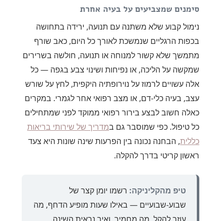
סימנים שמצביעים על בעיה אחרת
נימול קבוע שלא משתנה עם תנועה, ירידה בתחושה
בכפות הרגליים שנמשכת לאורך כל היום, כאב שורף
מתמשך שלא קשור למנוחה או תנועה, חולשה בשרירים
שמקשה על הליכה, או נפיחות ושינוי צבע בגפה — כל
אלה עשויים לרמוז על נוירופתיה היקפית, לחץ על שורש
עצב, בעיה כלי-דם, או מצב רפואי אחר לגמרי. במקרים
כאלה חשוב לבצע בירור רפואי ממוקד לפני שמתחילים
כל טיפול. כפי שמוסבר גם ב
מדריך של שירותי בריאות
כללית
, הבחנה נכונה בין הפרעות שינה שונות היא צעד
ראשון קריטי בדרך להקלה.
טיפ מהקליניקה:
רשמו יומן קצר של
שבוע-שבועיים — באילו שעות מופיע הדחף, מה
עוזר להקל, מה מחמיר, ואיך נראית השינה.