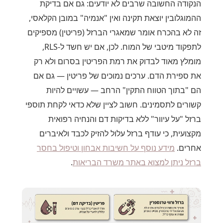
הנקודה החשובה שרבים לא יודעים: גם אם בדיקת
ההמוגלובין יוצאת תקינה ואין "אנמיה" במובן הקלאסי,
זה לא בהכרח אומר שמאגרי הברזל (פריטין) מספיקים
לתפקוד מיטבי של המוח. לכן, אם יש חשד ל-RLS,
מומלץ מאוד לבדוק את רמת הפריטין בסרום ולא רק
את ספירת הדם. ערכים נמוכים של פריטין — גם אם
הם "בתוך הטווח התקין" הרחב — עשויים להיות
קשורים לתסמינים. חשוב לציין שלא כדאי לקחת תוספי
ברזל "על עיוור" ללא בדיקות דם והנחיה רפואית
מקצועית, כי עודף ברזל עלול להזיק לכבד ולאיברים
אחרים.
מידע נוסף על חשיבות אבחון וטיפול בחסר
ברזל ניתן למצוא באתר משרד הבריאות
.