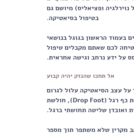
 נוירלגיה ופציאליס) מיושם גם
בטיפול בסיאטיקה.
 אלון לרנר מדורג כיום עם 8 דפים בעמוד הראשון בגוגל בנושאי
טיחה לכם שאתם מקבלים טיפול
ס על ידע נרחב וגישה אחראית.
אל תחכו שהנזק יהיה קבוע
ל עצב הסיאטיקה עלול לגרום
לניוון של סיבי העצב. זה יכול להוביל לצניחת כף רגל (Drop Foot), חולשת
 ואובדן שליטה תחושתי ברגל.
ב מקרין שלא משתפר תוך מספר