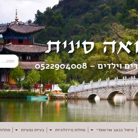
אה סינית
רים וילדים –
0522904008
טיפול בכאב אורטופדי
מחלות נוירולוגיות
בעיות נפשיות
מחלות 