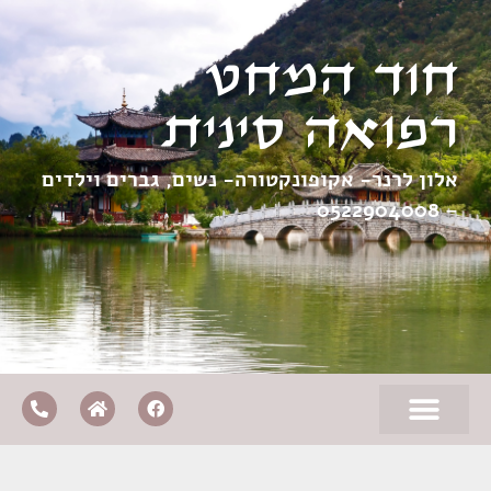
חוד המחט
רפואה סינית
אלון לרנר- אקופונקטורה- נשים, גברים וילדים
0522904008
–