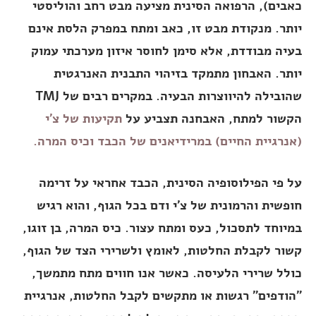
כאבים), הרפואה הסינית מציעה מבט רחב והוליסטי
יותר. מנקודת מבט זו, כאב ומתח במפרק הלסת אינם
בעיה מבודדת, אלא סימן לחוסר איזון מערכתי עמוק
יותר. האבחון מתמקד בזיהוי התבנית האנרגטית
שהובילה להיווצרות הבעיה. במקרים רבים של TMJ
הקשור למתח, האבחנה תצביע על
תקיעות של צ'י
(אנרגיית החיים) במרידיאנים של הכבד וכיס המרה.
על פי הפילוסופיה הסינית, הכבד אחראי על זרימה
חופשית והרמונית של צ'י ודם בכל הגוף, והוא רגיש
במיוחד לתסכול, כעס ומתח עצור. כיס המרה, בן זוגו,
קשור לקבלת החלטות, לאומץ ולשרירי הצד של הגוף,
כולל שרירי הלעיסה. כאשר אנו חווים מתח מתמשך,
"הודפים" רגשות או מתקשים לקבל החלטות, אנרגיית