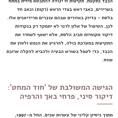
הכבד נתקעת. תקיעות זו יכולה להתבטא פיזית במתח
בשרירים, כאבי ראש בצדי הראש (רקות) וכאב חד
בלסת – בדיוק באזורים שבהם עוברים מרידיאנים אלו.
לכן, הטיפול של אלון לרנר לא יתמקד רק בנקודות
דיקור מקומיות סביב הלסת, אלא ישאף לשחרר את
התקיעות במערכת כולה, להרגיע את הנפש ולאזן את
הכבד, כדי לטפל בשורש הבעיה ולהביא להקלה ארוכת
טווח.
הגישה המשולבת של 'חוד המחט':
דיקור סיני, פרחי באך והרפיה
מתוך ניסיון קליני של עשרות שנים, החל מ-1997,