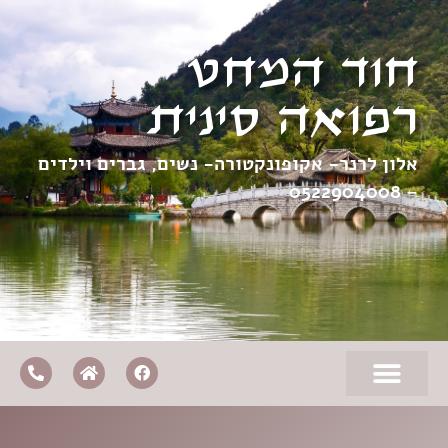
חוד המחט
רפואה סינית
אלון לרנר- אקופונקטורה- נשים, גברים וילדים
0522904008
–