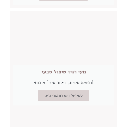
מעי רגיז טיפול טבעי
[רפואה סינית, דיקור סיני] איכותי
לטיפול באנדומטריוזיס