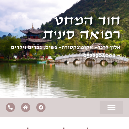
חוד המחט
רפואה סינית
אלון לרנר- אקופונקטורה- נשים, גברים וילדים
0522904008
–