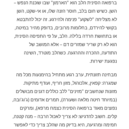
ברפואה הסינית הלב הוא "הארמון" שבו שוכנת הנפש –
השן. כשיש חום בלב, חוסר הזנה שלו, או אי-שקט, השן
לא מצליחה "לשקוע" פנימה ולהירגע. זה יכול להתבטא
בקושי להירדם, בחלומות מרובים, בדופק מהיר במיטה,
או בתחושת חרדה בלילה. הלב, על פי התפיסה הסינית,
הוא לא רק שריר שמזרים דם – אלא המושב של
התודעה, ההכרה וההרגעה. כשהלב מוטרד, השינה
נפגעת ישירות.
מבחינה תזונתית, ערב רגוע מתחיל בהימנעות מכל מה
שמגרה: קפאין, אלכוהול, מזון חריף, ועודף מתיקות.
מזונות שנחשבים "מזינים" ללב כוללים דגנים מבושלים
(במיוחד חיטה מלאה ושעורה), תמרים אדומים (ג'וג'ובה,
נפוצים מאוד ברפואה הסינית כצמח מרפא), ומרקים
קלים. חשוב להדגיש: לא צריך לאכול הרבה – מנה קטנה,
חמימה ומרגיעה, היא בדיוק מה שהלב צריך כדי לאפשר