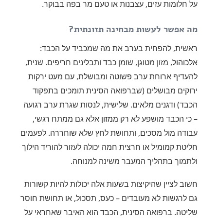
על חלומות עזים, עצבנות או טעם מר בפה בבוקר.
מה אפשר לעשות מבחינה תזונתית?
ראשית, להפחית בערב את מה שמכביד על הכבד:
אלכוהול, מזון מטוגן, שומן כבד ותבלינים חריפים. שנית,
להעדיף ארוחת ערב פשוטה ומבושלת, עם מעט ירקות
ירוקים מבושלים (שברפואה הסינית תומכים בתפקוד
הכבד) ודגנים מלאים. שלישית, לנסות שגרת ערב רגועה
– כי הכבד מושפע לא רק ממזון אלא גם ממתח רגשי,
עבודה מול מסכים, ותחושת לחץ שלא שוחררה. לפעמים
חליטת קמומיל או חרצית חמה יכולה לעזור להוריד הילוך
ולתמוך בתהליך המעבר משינה למנוחה.
חשוב לציין שהיקיצות בשעות אלה יכולות להיות קשורות
גם לרגשות לא מעובדים – כעס, תסכול, או תחושת חוסר
שליטה. ברפואה הסינית, הכבד הוא האיבר שאחראי על