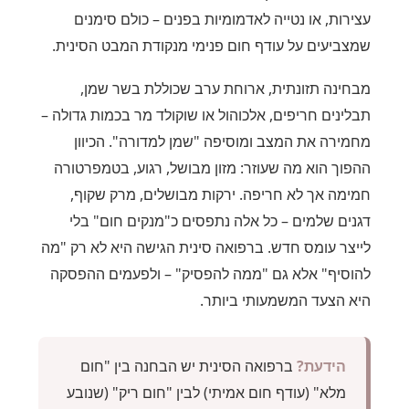
עצירות, או נטייה לאדמומיות בפנים – כולם סימנים
שמצביעים על עודף חום פנימי מנקודת המבט הסינית.
מבחינה תזונתית, ארוחת ערב שכוללת בשר שמן,
תבלינים חריפים, אלכוהול או שוקולד מר בכמות גדולה –
מחמירה את המצב ומוסיפה "שמן למדורה". הכיוון
ההפוך הוא מה שעוזר: מזון מבושל, רגוע, בטמפרטורה
חמימה אך לא חריפה. ירקות מבושלים, מרק שקוף,
דגנים שלמים – כל אלה נתפסים כ"מנקים חום" בלי
לייצר עומס חדש. ברפואה סינית הגישה היא לא רק "מה
להוסיף" אלא גם "ממה להפסיק" – ולפעמים ההפסקה
היא הצעד המשמעותי ביותר.
הידעת?
ברפואה הסינית יש הבחנה בין "חום
מלא" (עודף חום אמיתי) לבין "חום ריק" (שנובע