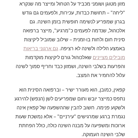
מזון מטוגן ושומני מכביד על הטחול ומייצר מה שנקרא
"ליחה" – תחושת כבדות, עכירות, ולפעמים גם גודש
בגרון שמפריע לנשימה חופשית בזמן השינה. גם
אלכוהול, שנדמה לפעמים כ"מרגיע", מייצר ברפואה
סינית חום ולחות בו-זמנית – שילוב שמוביל ליקיצות
באמצע הלילה ולשינה לא רציפה.
גם ארגוני בריאות
מובילים מציינים
שאלכוהול גורם ליקיצות מוקדמות
והפרעות בשלבי השינה, ושמזון כבד וחריף סמוך לשינה
עלול להחמיר את המצב.
קפאין, כמובן, הוא מעורר ישיר – וברפואה הסינית הוא
נתפס כמייצר יובש וחום שמפריעים לשן (הנפש) להירגע
ולשקוע פנימה. חשוב להבין שההשפעה של קפאין אינה
נגמרת ברגע שמרגישים "עירניים" – אלא נמשכת שעות
ארוכות ומשפיעה על מבנה השינה כולה, כולל הפחתת
שלבי השינה העמוקה.