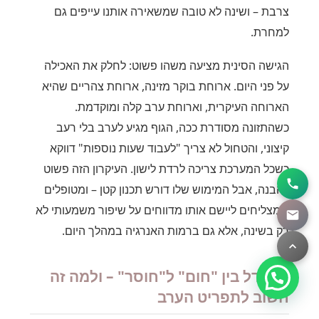
צרבת – ושינה לא טובה שמשאירה אותנו עייפים גם
למחרת.
הגישה הסינית מציעה משהו פשוט: לחלק את האכילה
על פני היום. ארוחת בוקר מזינה, ארוחת צהריים שהיא
הארוחה העיקרית, וארוחת ערב קלה ומוקדמת.
כשהתזונה מסודרת ככה, הגוף מגיע לערב בלי רעב
קיצוני, והטחול לא צריך "לעבוד שעות נוספות" דווקא
כשכל המערכת צריכה לרדת לישון. העיקרון הזה פשוט
להבנה, אבל המימוש שלו דורש תכנון קטן – ומטופלים
שמצליחים ליישם אותו מדווחים על שיפור משמעותי לא
רק בשינה, אלא גם ברמות האנרגיה במהלך היום.
ההבדל בין "חום" ל"חוסר" – ולמה זה
חשוב לתפריט הערב