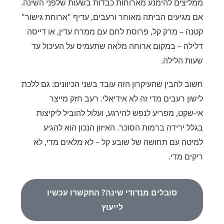
ממליצים להימנע מארוחות כבדות בשעות שלפני השינה.
אם מגיעים הביתה מאוחר ורעבים, עדיף "ארוחת גישור"
קטנה – מרק קל, פרוסת לחם עם ממרח עדין, או דייסה
דלילה – במקום ארוחה מלאה שתעמיס על העיכול עד
שעות הלילה.
חשוב להבין שהעיקרון הזה עובד בשני הכיוונים: גם ללכת
לישון רעבים מדי זה לא אידיאלי. רעב חזק מייצר
אי-שקט, מפריע לנפש להירגע, ועלול להוביל ליקיצות
בגלל ירידה ברמות הסוכר. האיזון הנכון הוא להגיע
למיטה עם תחושה של שובע קל – לא מלאים מדי, לא
ריקים מדי.
סובלים מנדודי שינה? התקשרו עכשיו
לייעוץ