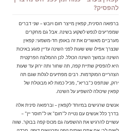
להפסיק?
ברפואה הסינית, קפאין מייצר חום ויובש – שני דברים
שמפריעים לנפש לשקוע בשינה. אבל גם מחקרים
מערביים מאשרים את זה באופן חד-משמעי: קפאין
שנצרך אפילו שש שעות לפני השינה עדיין פוגע באיכות
השינה ובמשך השינה הכולל. לכן ההמלצה הפרקטית
היא להפסיק שתיית קפה, תה שחור ותה ירוק עד שעות
הצהריים המוקדמות. רבים מפתיעים לגלות שגם תה
ירוק, שנתפס כ"בריא", מכיל כמות לא מבוטלת של
קפאין שיכולה להשפיע על השינה.
אנשים שרגישים במיוחד לקפאין – וברפואה סינית אלה
בדרך כלל אנשים עם נטייה ל"חום" או ל"חוסר יין" –
עשויים להרגיש את ההשפעה גם מכוס קפה בבוקר. שווה
לשים לב: אם אתם שותים קפה ומרגישים דופק, חרדה,