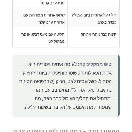
מנת ערב קטנה
דילוג על ארוחות ביום ואכילה
שלוש ארוחות מסודרות עם
כבדה בערב
ארוחת ערב קלה
קינוח כבד אחרי ארוחה
חליטה עם מעט דבש, או פרי
מבושל קטן
טיפ מהקליניקה:
לעיסה איטית ויסודית היא
אחת הפעולות הפשוטות והיעילות ביותר לחיזוק
הטחול. כשלועסים לאט, הרוק (שברפואה הסינית
נחשב ל"נוזל הטחול") מתערבב עם המזון
ומתחיל את תהליך העיכול כבר בפה, מה
שמפחית את העומס על הקיבה בשעות הלילה.
קפאין בערב – כמה זמן לפני השינה צריך