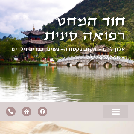
חוד המחט
רפואה סינית
אלון לרנר- אקופונקטורה- נשים, גברים וילדים
0522904008
–