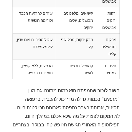
מבושלים
ירקות
קישואים, מלפפונים
עוזרים להרגעת הכבד
ירוקים
מבושלים, עלים
ולזרימה חופשית
מבושלים
ירוקים
מרקים
מרק ירקות, מרק עוף
עיכול מהיר, חימום עדין,
ותבשילים
קל
לא מעמיסים
קלים
חליטות
קמומיל, חרצית,
מרגיעות, ללא קפאין,
צמחים
לואיזה
תומכות בהרפיה
חשוב לזכור שהמפתח הוא כמות מתונה. גם מזון
"מתאים" בכמות גדולה מדי יכול להכביד. ברפואה
הסינית, ארוחת הערב נתפסת כארוחה הכי קטנה ביום –
לא המקום לפצות על מה שלא אכלנו במהלך היום.
הפילוסופיה מאחורי הגישה הזו פשוטה: בבוקר ובצהריים