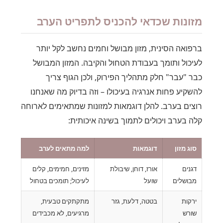
מזונות שכדאי להכניס לתפריט הערב
ברפואה הסינית, מזון מבושל וחמים נחשב לקל יותר
לעיכול ותומך בעבודת הטחול והקיבה. המזון המבושל
כבר "עבר" חלק מתהליך הפירוק, ולכן הגוף צריך
להשקיע פחות אנרגיה בעיכולו – וזה בדיוק מה שאנחנו
רוצים בערב. להלן דוגמאות למזונות שמתאימים לארוחה
קלה בערב ויכולים לתמוך בשינה איכותית:
סוג מזון
דוגמאות
למה מתאים לערב
דגנים
אורז, דוחן, שיבולת
מזינים, חמימים, קלים
מבושלים
שועל
לעיכול; תומכים בטחול
ירקות
בטטה, דלעת, גזר
מתקתקים טבעית,
שורש
מרגיעים, לא מכבידים