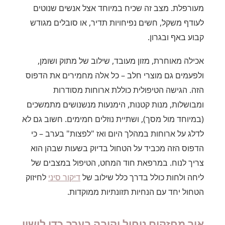
מעורפלת. מצב זה שכיח במיוחד אצל אנשים שנוטים
לעודף משקל, חשים נפיחויות תדיר, או סובלים מגודש
קבוע באף ובגרון.
אכילה מאוחרת, מזון מעובד, שילוב של מתוק ושומן,
ולפעמים גם מוצרי חלב – כל אלה מחמירים את הדפוס
הזה. הגישה הטיפולית כוללת ארוחות מסודרות
ומבושלות, מנות קטנות, הימנעות מנשנושים מתמשכים
(במיוחד מול מסך), ושתיית נוזלים חמימים. חשוב גם לא
לדלג על ארוחות במהלך היום ואז "לפצות" בערב – כי
הדפוס הזה מכביד על הטחול בדיוק בשעות שבהן הוא
צריך לנוח. במרפאת חוד המחט, הטיפול במצבים של
ליחה ולחות כולל בדרך כלל שילוב של
דיקור סיני
לחיזוק
הטחול יחד עם הנחיות תזונתיות ממוקדות.
איך מחזקים טחול וקיבה בערב כדי לישון